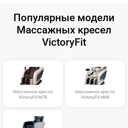
Популярные модели
Массажных кресел
VictoryFit
Массажное кресло
Массажное кресло
VictoryFit M76
VictoryFit M68