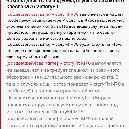
Замена двигателя подъема/спуска массажного
кресла M76 VictoryFit
[dataset:services:name] VictoryFit M76
выполняется в нашем
профильном сервис-центре VictoryFit в Кирове мастерами с
огромным опытом - от 5 лет. На все виды услуг и запчасти
предоставляем расширенную гарантию - мы в сервис-
центре уверены в качестве наших работ.
[dataset:services:name] VictoryFit M76 будет стоить на -15%
дешевле при оформлении заказа на сайте через звонок
или форму обратной связи.
[dataset:services:name] VictoryFit M76
выполняется
на выезде, если не требует специализированного
оборудования и длительного времени ремонта. В
таких случаях наш мастер привезет VictoryFit M76 в
сц VictoryFit в Кирове и привезет обратно.
Позвоните и наш мастер сц VictoryFit в Кирове
проконсультирует и озвучит стоимость работ над
массажного кресла VictoryFit M76.
[dataset:services:name] VictoryFit M76 по нашей
статистике в среднем занимает 3 часа при наличии