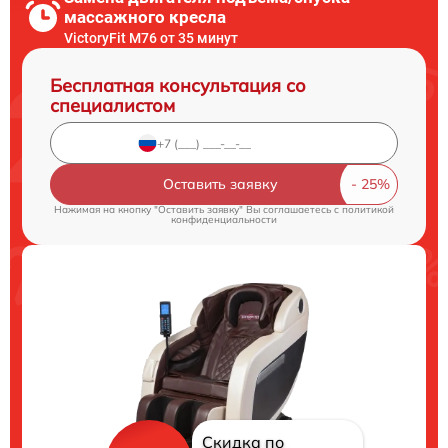
массажного кресла
VictoryFit M76 от 35 минут
Бесплатная консультация со
специалистом
Оставить заявку
Нажимая на кнопку "Оставить заявку" Вы соглашаетесь c
политикой
конфиденциальности
Скидка по