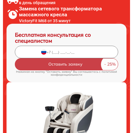
в день обращения
Замена сетевого трансформатора
массажного кресла
VictoryFit M68 от 35 минут
Бесплатная консультация со
специалистом
Оставить заявку
Нажимая на кнопку "Оставить заявку" Вы соглашаетесь c
политикой
конфиденциальности