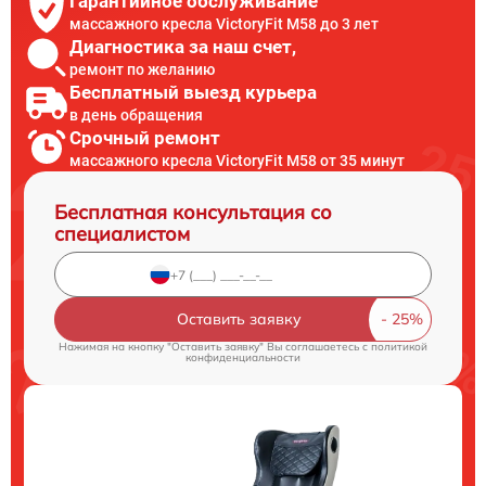
Гарантийное обслуживание
массажного кресла VictoryFit M58 до 3 лет
Диагностика за наш счет,
ремонт по желанию
Бесплатный выезд курьера
в день обращения
Срочный ремонт
массажного кресла VictoryFit M58 от 35 минут
Бесплатная консультация со
специалистом
Оставить заявку
Нажимая на кнопку "Оставить заявку" Вы соглашаетесь c
политикой
конфиденциальности