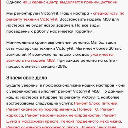
Однако
наш сервис-центр выделяется преимуществами
.
Мы ремонтируем VictoryFit. Наши мастера -
специалисты по
ремонту техники VictoryFit
. Восстановить модель M58 для
мастеров не будет новой задачей. На все виды
проведенных работ у нас имеется гарантия.
Минимальные сроки выполнения ремонта. Мы большая
сеть мастерских техники VictoryFit. Мы имеем более 20 тыс.
запчастей. И возможно на наших складах
уже имеется
запчасть на модель M58
. При заказе ремонта на сайте -
предоставляется скидка -25%.
Знаем свое дело
Будьте уверены в профессионализме наших мастеров - они
с уверенностью выполнят ремонт VictoryFit M58. По данным
наших мастеров в Кирове по ремонту VictoryFit, наиболее
востребованы следующие услуги:
Ремонт блока питания
,
Ремонт сканера купюроприемника
,
Полное ТО
,
Ремонт
каркаса
,
Ремонт механических неисправностей
,
Ремонт
шума в массажном кресле
,
Ремонт подъемного механизма
,
Ремонт основного массажного блока
,
Замена двигателя